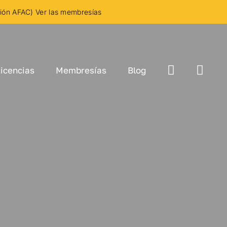
ción AFAC) Ver las membresías
icencias
Membresías
Blog