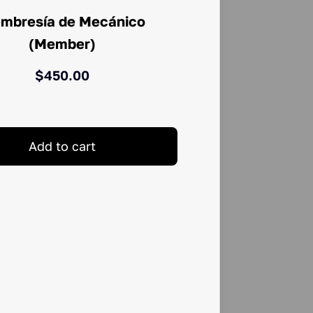
mbresía de Mecánico
(Member)
$
450.00
Add to cart