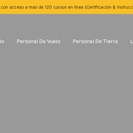
con acceso a más de 120 cursos en línea (Certificación & Instruc
io
Personal De Vuelo
Personal De Tierra
L