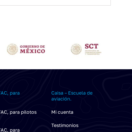
AC, para
Caisa – Escuela de
aviación.
AC, para pilotos
Mi cuenta
Testimonios
AC, para