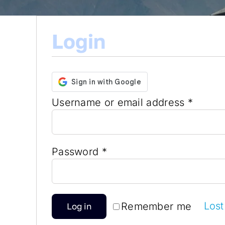
Login
Requi
Username or email address
*
Required
Password
*
Lost
Remember me
Log in