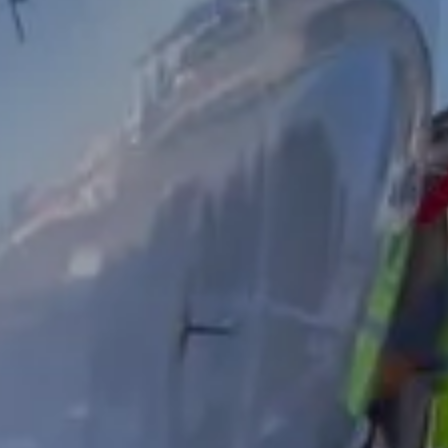
cursos de mecánico aeronáutico para reval
n en Línea. Revalida tu licencia de oficial
tu ritmo, desde donde estés. Con certificaci
internacional. Instrucción AFAC.
Contacta con un asesor