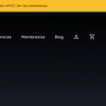
ción AFAC) Ver las membresías
encias
Membresías
Blog