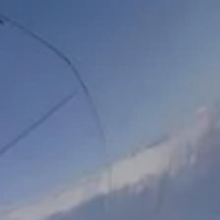
Encuentra los mejores 
Tech, Escuela de aviació
Estudia 24 / 7 y a 