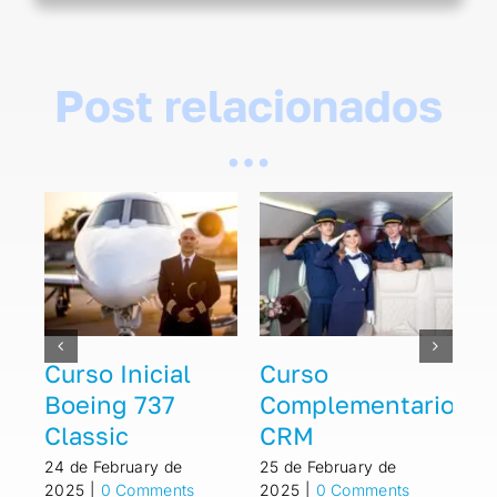
Post relacionados
…
Curso
Curso Inicial
C
io
Complementario
Boeing 737
C
ALAR
Classic
C
24 de February de
24 de February de
25
2025
|
0 Comments
2025
|
0 Comments
20