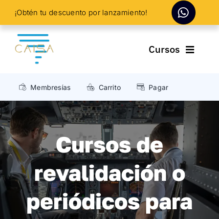
Skip
¡Obtén tu descuento por lanzamiento!
to
content
Cursos
Cursos De Piloto
Membresías
Carrito
Pagar
Cursos De Sobrecargo
Cursos de
Cursos De Ofc. Operaciones
revalidación o
Cursos de Mecánico Aeronáutico
periódicos para